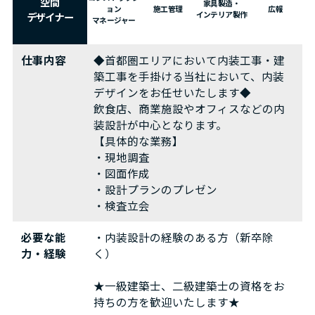
空間
家具製造・
ョン
施工管理
広報
デザイナー
インテリア製作
マネージャー
仕事内容
◆首都圏エリアにおいて内装工事・建
築工事を手掛ける当社において、内装
デザインをお任せいたします◆
飲食店、商業施設やオフィスなどの内
装設計が中心となります。
【具体的な業務】
・現地調査
・図面作成
・設計プランのプレゼン
・検査立会
必要な能
・内装設計の経験のある方（新卒除
力・経験
く）
★一級建築士、二級建築士の資格をお
持ちの方を歓迎いたします★